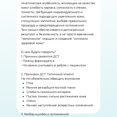
генетическая особенность, влияющая на качество
кожи (слабость каркаса, склонность к отекам,
тонкость), требующая индивидуального и
системного подхода для укрепления кожи,
стимуляции коллагена, выбора правильных
процедур и предотвращения осложнений.
Тем самым обеспечивается долгосрочный
результат и безопасность, а не просто временное
"заполнение" морщин и создание "иллюзии
здоровой кожи".
О чём будем говорить?
1. Причины развития ДСТ
• Почему формируется
• Что важно учитывать в работе с пациентом
2. Признаки ДСТ. Типичный клиент
На что обязательно обращать внимание
Птоз
Ранняя резорбция костной ткани
Слабость связочного аппарата
Пустая, тонкая, сильно растяжимая кожа
Отёки
Раннее наступление возрастных изменений
3. Разбор ошибок и осложнений