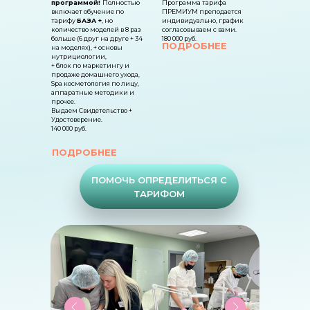
программой!
Полностью
Программа тарифа
включает обучение по
ПРЕМИУМ преподается
тарифу
БАЗА +
, но
индивидуально, график
количество моделей в 8 раз
согласовываем с вами.
больше (6 друг на друге + 34
180 000 руб.
ПОДРОБНЕЕ
на моделях), + основы
нутрициологии,
+ блок по маркетингу и
продаже домашнего ухода,
Spa косметология по лицу,
аппаратные методики и
прочее.
Выдаем Свидетельство +
Удостоверение.
140 000 руб.
ПОДРОБНЕЕ
ПОМОЧЬ ОПРЕДЕЛИТЬСЯ С
ТАРИФОМ