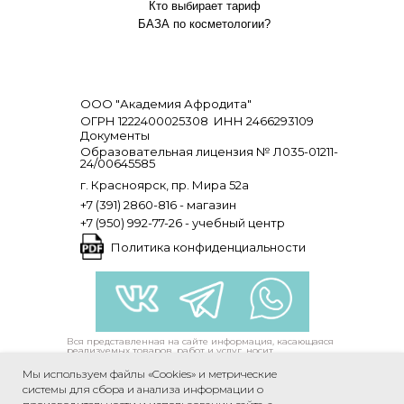
Кто выбирает тариф
БАЗА по косметологии?
ООО "Академия Афродита"
ОГРН 1222400025308
ИНН 2466293109
Документы
Образовательная лицензия № Л035-01211-
24/00645585
г. Красноярск, пр. Мира 52а
+7 (391) 2860-816 - магазин
+7 (950) 992-77-26 - учебный центр
Политика конфиденциальности
Вся представленная на сайте информация, касающаяся
реализуемых товаров, работ и услуг, носит
информационный характер и не является публичной
офертой, определяемой положениями ст. 437
Мы используем файлы «Cookies» и метрические
Гражданского Кодекса РФ. Все цены, указанные на
данном сайте, носят информационный характер и
системы для сбора и анализа информации о
являются ориентировочными (окончательная стоимость