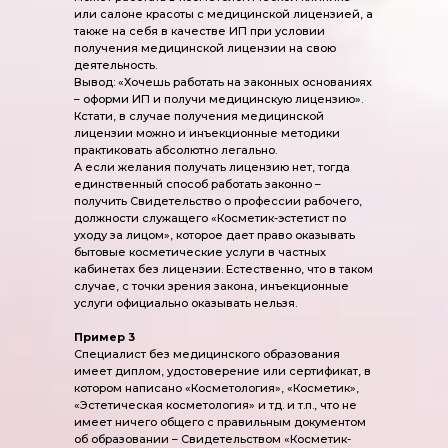
или салоне красоты с медицинской лицензией, а
также на себя в качестве ИП при условии
получения медицинской лицензии на свою
деятельность.
Вывод: «Хочешь работать на законных основаниях
– оформи ИП и получи медицинскую лицензию».
Кстати, в случае получения медицинской
лицензии можно и инъекционные методики
практиковать абсолютно легально.
А если желания получать лицензию нет, тогда
единственный способ работать законно –
получить Свидетельство о профессии рабочего,
должности служащего «Косметик-эстетист по
уходу за лицом», которое дает право оказывать
бытовые косметические услуги в частных
кабинетах без лицензии. Естественно, что в таком
случае, с точки зрения закона, инъекционные
услуги официально оказывать нельзя.
Пример 3
Специалист без медицинского образования
имеет диплом, удостоверение или сертификат, в
котором написано «Косметология», «Косметик»,
«Эстетическая косметология» и тд. и т.п., что не
имеет ничего общего с правильным документом
об образовании – Свидетельством «Косметик-