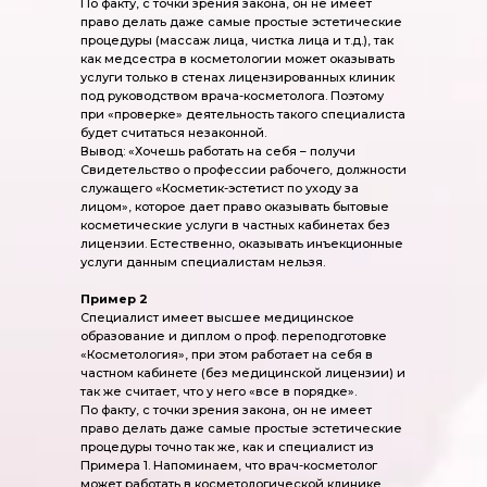
По факту, с точки зрения закона, он не имеет
право делать даже самые простые эстетические
процедуры (массаж лица, чистка лица и т.д.), так
как медсестра в косметологии может оказывать
услуги только в стенах лицензированных клиник
под руководством врача-косметолога. Поэтому
при «проверке» деятельность такого специалиста
будет считаться незаконной.
Вывод: «Хочешь работать на себя – получи
Свидетельство о профессии рабочего, должности
служащего «Косметик-эстетист по уходу за
лицом», которое дает право оказывать бытовые
косметические услуги в частных кабинетах без
лицензии. Естественно, оказывать инъекционные
услуги данным специалистам нельзя.
Пример 2
Специалист имеет высшее медицинское
образование и диплом о проф. переподготовке
«Косметология», при этом работает на себя в
частном кабинете (без медицинской лицензии) и
так же считает, что у него «все в порядке».
По факту, с точки зрения закона, он не имеет
право делать даже самые простые эстетические
процедуры точно так же, как и специалист из
Примера 1
. Напоминаем, что врач-косметолог
может работать в косметологической клинике