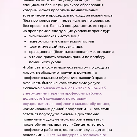
специалист без медицинского образования,
который может проводить неинвазивные
эстетические процедуры по уходу за кожей лица
(без проникновения через кожные покровы, т.е.
без проколов). Данный специалист имеет право
на проведение следующих уходовых процедур:
гигиеническая чистка лица;
поверхностный химический пилинг
косметический массаж лица;
фракционная (безинъекционная) мезотерапия;
а также давать рекомендации по подбору
домашнего ухода.
Чтобы стать косметиком-эстетистом по уходу за
лицом, необходимо получить документ о
профессиональном обучении, дающий право
оказывать бытовые косметические услуги.
Согласно
приказа от 14 июля 2023 г. N 534 «Об
утверждении перечня профессий рабочих,
должностей служащих, по которым
осуществляется профессиональное обучение»
,
наименование данной профессии – «Косметик-
эстетист по уходу за лицом». Единственно
правильным документом, который выдается
после обучения, является «Свидетельство о
профессии рабочего, должности служащего» (на
основании
ч. 10 ст. 60 Федерального закона №