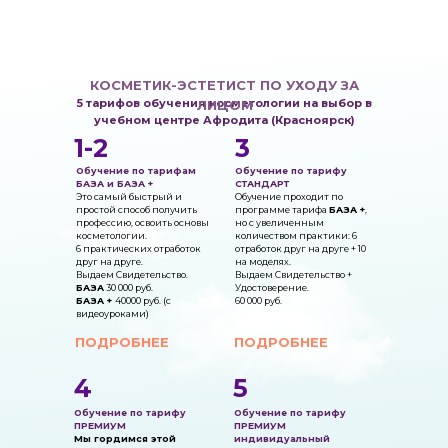
КОСМЕТИК-ЭСТЕТИСТ ПО УХОДУ ЗА
5 тарифов о
бучения косметологии
на выбор
в
ЛИЦОМ
учебном центре Афродита (Красноярск)
1-2
3
Обучение по тар
ифам
Обучение по тарифу
Б
АЗА
и БАЗА +
СТАНДАРТ
Это самый быстрый и
Обучение проходит по
простой способ получить
программе тарифа
БАЗА +
,
профессию, освоить основы
но
с увеличенным
косметологии.
количеством практики: 6
6 практических отработок
отработок друг на друге + 10
друг на друге.
на моделях.
Выдаем Свидетельство.
Выдаем Свидетельство +
БАЗА
30 000 руб.
Удостоверение.
БАЗА +
40000 руб. (с
60 000 руб.
видеоуроками)
ПОДРОБНЕЕ
ПОДРОБНЕЕ
4
5
Обучение по тарифу
Обучение по тарифу
ПРЕМИУМ
ПРЕМИУМ
Мы гордимся этой
индивидуальный