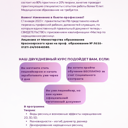
состоит из 80% практики и 20% теории, занятие проводят
практикующие специалисты с опытом работы более 10 лет.
Медицинское образование не требуется.
Важно! Изменения в бьюти-профессиях‼
С 1 января 2023 г. правительство РФ представило новый
перечень профессий рабочих, должностей служащих, по
которым единственный правильный документ теперь –
СВИДЕТЕЛЬСТВО с присвоением квалификации «Мастер по
наращиванию ресниц».
Лицензия от Министерства образования
Красноярского края
на проф. образование
№ Л035-
01211-24/00645585.
НАШ ДВУХДНЕВНЫЙ КУРС ПОДОЙДЕТ ВАМ, ЕСЛИ:
Вы хотите пройти
Вы
мечтаете стать
обучение БЕСПЛАТНО за
лешмейкером и начать
счет Социального
зарабатывать уже через
контракта
2 дня
Вы уже лешмейкер, но
вам нужен
официальный
легитимный документ
В программе:
Теория:
Виды ресниц и возможные эффекты наращивания
2D, 3D, 5D;
Разновидности – изгиб, диаметр, размер
Декорирование нарощенных ресниц;