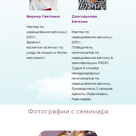
Вернер Светлана
Долгорукова
Евгения
Мастер по
наращиванию ресниц с
Мастер по
2015 г,
наращиванию ресниц с
бровист,
2010 г,
косметик-эстетист по
Победитель
уходу за лицом и телом.
чемпионатов по
массажист.
наращиванию ресниц в
квалификации PROFI,
Судья и спикер
международных
чемпионатов по
наращиванию ресниц,
Руководитель 2 салонов
красоты (Красноярск,
Краснодар)
Фотографии с семинара