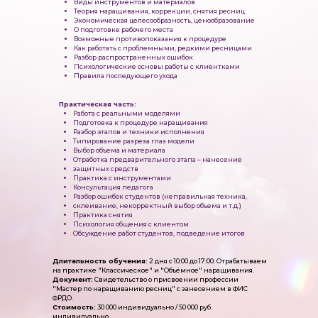
Виды инструментов и материалов
Теория наращивания, коррекции, снятия ресниц
Экономическая целесообразность, ценообразование
О подготовке рабочего места
Возможные противопоказания к процедуре
Как работать с проблемными, редкими ресницами
Разбор распространенных ошибок
Психологические основы работы с клиентками
Правила последующего ухода
Практическая часть:
Работа с реальными моделями
Подготовка к процедуре наращивания
Разбор этапов и техники исполнения
Типирование разреза глаз модели
Выбор объема и материала
Отработка предварительного этапа – нанесение
защитных средств
Практика с инструментами
Консультация педагога
Разбор ошибок студентов (неправильная техника,
склеивание, некорректный выбор объема и т.д.)
Практика снятия
Психология общения с клиентом
Обсуждение работ студентов, подведение итогов
Длительность обучения:
2 дня с 10:00 до 17:00. Отрабатываем
на практике "Классическое" и "Объёмное" наращивания.
Документ:
Свидетельство о присвоении профессии
"Мастер по наращиванию ресниц" с занесением в ФИС
ФРДО.
Стоимость:
30 000 индивидуально / 50 000 руб.
индивидуально