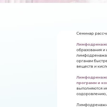
Семинар рассчи
Лимфодренаж
образования и
лимфодренажа н
органам быстре
веществ и кисл
Лимфодренажн
программ и ко
выполняются им
оздоровлению, 
Лимфодренажны