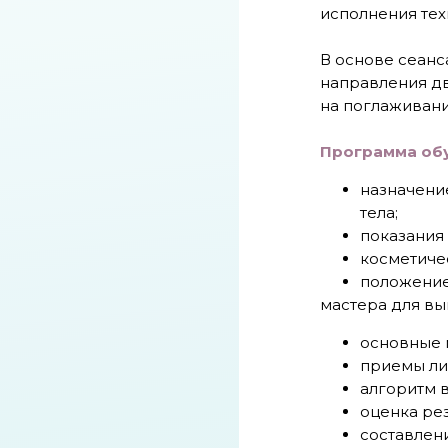
исполнения тех
В основе сеан
направления д
на поглаживани
Программа обу
назначени
тела;
показания 
косметиче
положение 
мастера для вы
основные 
приемы ли
алгоритм 
оценка рез
составлен