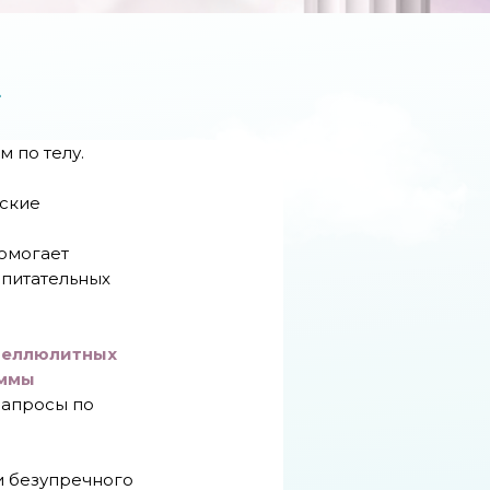
А
 по телу.
еские
е
омогает
 питательных
целлюлитных
аммы
запросы по
и безупречного