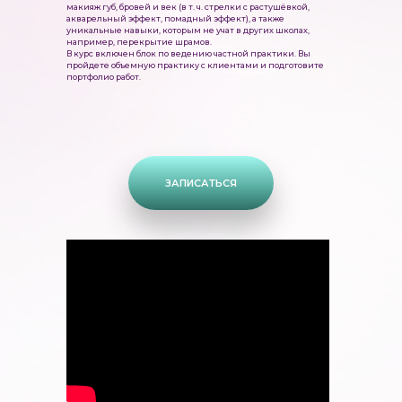
макияж губ, бровей и век (в т. ч. стрелки с растушёвкой,
акварельный эффект, помадный эффект), а также
уникальные навыки, которым не учат в других школах,
например, перекрытие шрамов.
В курс включен блок по ведению частной практики. Вы
пройдете объемную практику с клиентами и подготовите
портфолио работ.
ЗАПИСАТЬСЯ