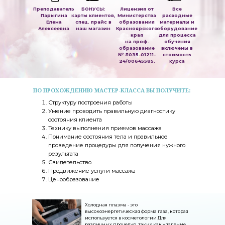
Преподаватель
БОНУСЫ:
Лицензия от
Все
Парыгина
карты клиентов,
Министерства
расходные
Елена
спец. прайс в
образования
материалы и
Алексеевна
наш магазин
Красноярского
оборудование
края
для процесса
на проф.
обучения
образование
включены в
№ Л035-01211-
стоимость
24/00645585.
курса
ПО ПРОХОЖДЕНИЮ МАСТЕР-КЛАССА ВЫ ПОЛУЧИТЕ:
Структуру построения работы
Умение проводить правильную диагностику
состояния клиента
Технику выполнения приемов массажа
Понимание состояния тела и правильное
проведение процедуры для получения нужного
результата
Свидетельство
Продвижение услуги массажа
Ценообразование
Холодная плазма - это
высокоэнергетическая форма газа, которая
используется в косметологии Для
различных процедур, таких как удаление