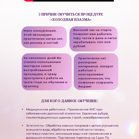
5 ПРИЧИН ОБУЧИТЬСЯ ПРОЦЕДУРЕ
«ХОЛОДНАЯ ПЛАЗМА»
Высокий чек на старте.
Мало конкуренции.
Позволит вам работать
Этой процедуры
пару часов в день и легко
практически нигде нет,
зарабатывать 300 000
как ресниц и ногтей
рублей
За несколько дней Вы
Практически нет
станете полноценным
расходных
мастером самой
материалов. Аппарат
востребованной
работает с
процедуры, и сразу
многоразовым
приступите к работе не
наконечником, что
тратя годы на обучение и
позволяет сохранить
практику
бюджет
ДЛЯ КОГО ДАННОЕ ОБУЧЕНИЕ:
Медицинские работники - Применение ХИС при
заболеваниях различной этиологии. Удаление рубцов,
послеоперационных шрамов, стрий, новообразований.
Эстетитсты - Обработка кожных покровов с целью улучшения
внешнего вида, обработка волосистой части головы,
ногтевых пластин, ионизация воды и её применение в
домашних условиях. Программа поделена на 2 дня. По