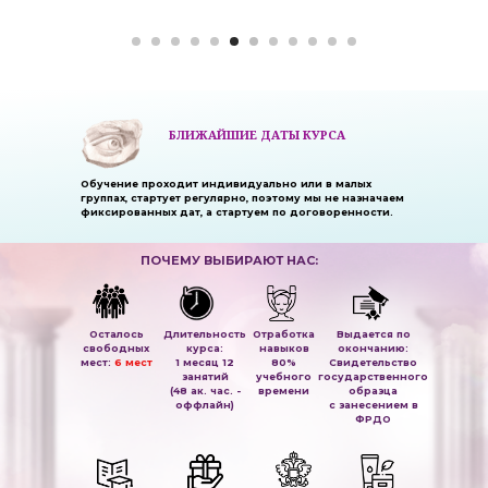
БЛИЖАЙШИЕ ДАТЫ КУРСА
Обучение проходит индивидуально или в малых
группах, стартует регулярно, поэтому мы не назначаем
фиксированных дат, а стартуем по договоренности.
ПОЧЕМУ ВЫБИРАЮТ НАС:
Осталось
Длительность
Отработка
Выдается по
свободных
курса:
навыков
окончанию:
мест:
6 мест
1 месяц 12
80%
Свидетельство
занятий
учебного
государственного
(48 ак. час. -
времени
образца
оффлайн)
с занесением в
ФРДО