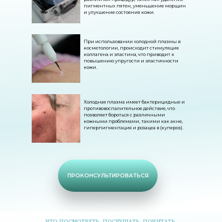
пигментных пятен, уменьшение морщин
и улучшение состояния кожи.
ЗАЯВКА НА
КОНСУЛЬТАЦИЮ
При использовании холодной плазмы в
косметологии, происходит стимуляция
коллагена и эластина, что приводит к
повышению упругости и эластичности
кожи.
Холодная плазма имеет бактерицидные и
противовоспалительное действие, что
позволяет бороться с различными
кожными проблемами, такими как акне,
гиперпигментация и розацеа в (купероз).
ПРОКОНСУЛЬТИРОВАТЬСЯ
ЧТО ПОСМОТРЕТЬ, ПОСЛУШАТЬ, ПОЧИТАТЬ