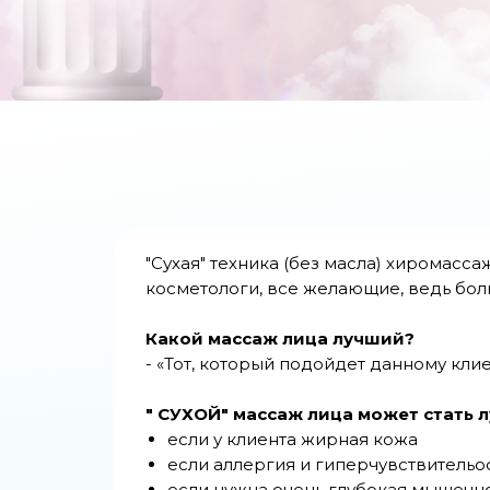
"Сухая" техника (без масла) хиромасс
косметологи, все желающие, ведь бол
Какой массаж лица лучший?
- «Тот, который подойдет данному кл
" СУХОЙ" массаж лица может стать 
если у клиента жирная кожа
если аллергия и гиперчувствительо
если нужна очень глубокая мышечн