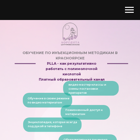
ОБУЧЕНИЕ ПО ИНЪЕКЦИОННЫМ МЕТОДИКАМ В
КРАСНОЯРСКЕ
PLLA - как результативно
работать с полимолочной
кислотой
Платный образовательный канал
видео-мастер-классы и
схемы постановки
препаратов
Обучение в своем режиме
по видео материалам
Пожизненный доступ к
материалам
Энциклопедия, которая всегда
под рукой в телефоне
Образовательная лицензия