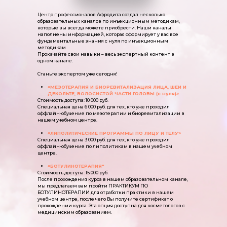
Центр профессионалов Афродита создал несколько
образовательных каналов по инъекционным методикам,
которые вы всегда можете приобрести. Наши каналы
наполнены информацией, которая сформирует у вас все
фундаментальные знания с нуля по инъекционным
методикам
Прокачайте свои навыки – весь экспертный контент в
одном канале.
Станьте экспертом уже сегодня!
«МЕЗОТЕРАПИЯ И БИОРЕВИТАЛИЗАЦИЯ ЛИЦА, ШЕИ И
ДЕКОЛЬТЕ, ВОЛОСИСТОЙ ЧАСТИ ГОЛОВЫ (с нуля)»
Стоимость доступа: 10 000 руб.
Специальная цена 6 000 руб. для тех, кто уже проходил
оффлайн-обучение по мезотерапии и биоревитализации в
нашем учебном центре.
«ЛИПОЛИТИЧЕСКИЕ ПРОГРАММЫ ПО ЛИЦУ И ТЕЛУ»
Специальная цена 3 000 руб. для тех, кто уже проходил
оффлайн-обучение по липолитикам в нашем учебном
центре.
«БОТУЛИНОТЕРАПИЯ"
Стоимость доступа: 15 000 руб.
После прохождения курса в нашем образовательном канале,
мы предлагаем вам пройти ПРАКТИКУМ ПО
БОТУЛИНОТЕРАПИИ для отработки практики в нашем
учебном центре, после чего Вы получите сертификат о
прохождении курса. Эта опция доступна для косметологов с
медицинским образованием.