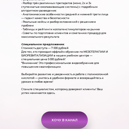
- Разбор трёх различных препаратов (моно, 2х и 3х
ступенчатые омолаживающие системы) с подробным
алгоритмом разведения:
- Анатомические особенности средней и нижней трети лица
— гарант качества и безопасности
- Реальные кейсы и разбор осложнений с решением
проблем
- Таблицы и рейтинги коллагенстимуляторов на рынке
- Советы по подготовке клиентов и сочетанию процедур для
максимального результата
Специальное предложение:
Стоимость доступа — 7 000 рублей
Для тех, кто проходил оффлайн-обучение по МЕЗОТЕРАПИИ И
БИОРЕВИТАЛИЗАЦИИ в нашем учебном центре —
специальная цена 5 000 рублей!
*Внимание! Это профессиональное видеообучение для
повышения квалификации.
Выбирайте развитие и уверенность в работе с полимолочной
кислотой — учитесь в удобном формате и возвращайтесь к
урокам в любое время!
Станьте специалистом, которому доверяют клиенты! Ваш
успех начинается здесь.
ХОЧУ В КАНАЛ