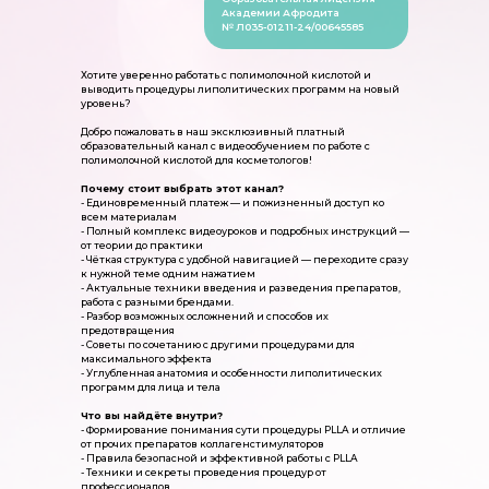
Академии Афродита
№ Л035-01211-24/00645585
Хотите уверенно работать с полимолочной кислотой и
выводить процедуры липолитических программ на новый
уровень?
Добро пожаловать в наш эксклюзивный платный
образовательный канал с видеообучением по работе с
полимолочной кислотой для косметологов!
Почему стоит выбрать этот канал?
- Единовременный платеж — и пожизненный доступ ко
всем материалам
- Полный комплекс видеоуроков и подробных инструкций —
от теории до практики
- Чёткая структура с удобной навигацией — переходите сразу
к нужной теме одним нажатием
- Актуальные техники введения и разведения препаратов,
работа с разными брендами.
- Разбор возможных осложнений и способов их
предотвращения
- Советы по сочетанию с другими процедурами для
максимального эффекта
- Углубленная анатомия и особенности липолитических
программ для лица и тела
Что вы найдёте внутри?
- Формирование понимания сути процедуры PLLA и отличие
от прочих препаратов коллагенстимуляторов
- Правила безопасной и эффективной работы с PLLA
- Техники и секреты проведения процедур от
профессионалов